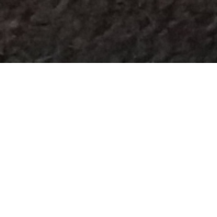
Tina oprindelige trøje
Midt i forårets Corona pandemi, hvor Tina var vores
udsendte medarbejder syntes jeg hun fortjente lidt
værdsættelse så jeg strikkede en trøje til hende. Det