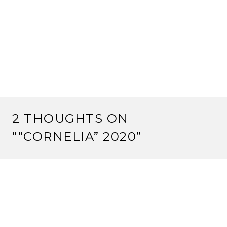
2 THOUGHTS ON
“
“CORNELIA” 2020
”
DORTHE OVERGAARD
februar 3, 2026 kl. 16:25
Kan jeg købe denne opskrift