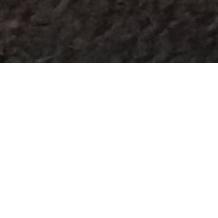
Tina oprindelige trøje
Midt i forårets Corona pandemi, hvor Tina var vores
udsendte medarbejder syntes jeg hun fortjente lidt
værdsættelse så jeg strikkede en trøje til hende. Det