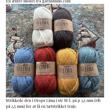
En ældre model fra garnstudio.com
Strikkede den i Drops Lima i str M/L på p 3,5 mm (rib
på 2,5 mm) for at få en tætstrikket trøje.