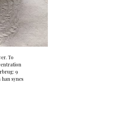
ver. To
centration
orbrug: 9
n han synes