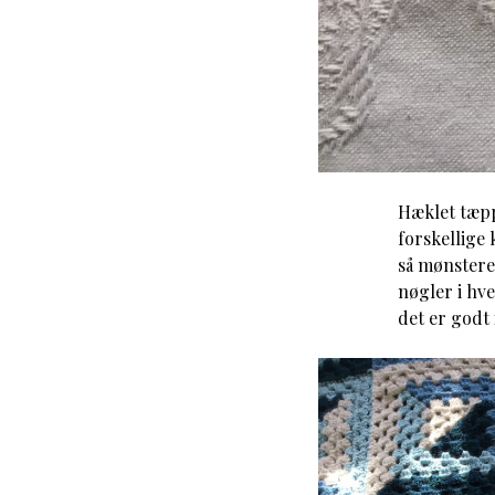
Hæklet tæpp
forskellige
så mønsteret
nøgler i hv
det er godt 