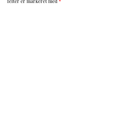
felter er markeret med
*
Kommentar
*
Navn
*
E-mail
*