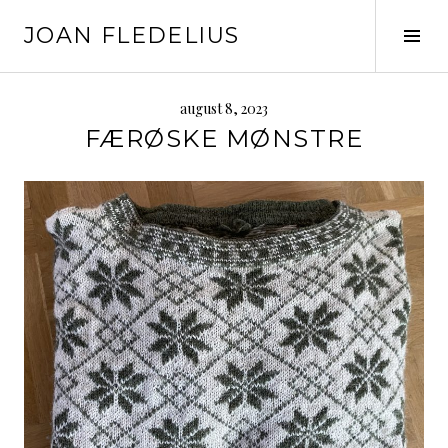
Skip
JOAN FLEDELIUS
to
Tog
content
Sid
august 8, 2023
FÆRØSKE MØNSTRE