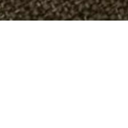
En egnstrøje fra Hillerød fra bogen “Danske
Stjernetrøjer”. Det er nye mønstre ud fra fundne
gamle strikkede nattrøjer fra forskellige dele af