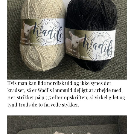
Hvis man kan lide nordisk uld og ikke synes det
kradser, så er Wadils lammuld dejligt at arbejde med.
Her strikket på p 5,5 efter opskriften, så virkelig let og
tynd trods de to farvede stykker.