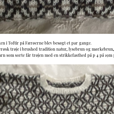
ken i Toftir på Færøerne blev besøgt et par gange.
røsk trøje i brushed tradition natur, lysebrun og mørkebru
arn som sorte får trøjen med en strikkefasthed på p 4 på 19m 