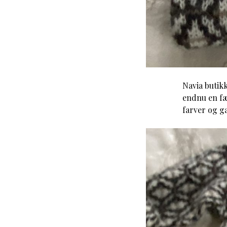
Navia butik
endnu en fæ
farver og g